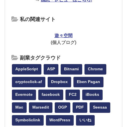
私の関連サイト
遊々空間
(個人ブログ)
副業タグクラウド
AppleScript
ASP
Bitnami
Chrome
cryptoclick-af
Dropbox
Eben Pagan
Evernote
facebook
FC2
iBooks
Mac
Marsedit
OGP
PDF
Seesaa
Symboliclink
WordPress
いいね