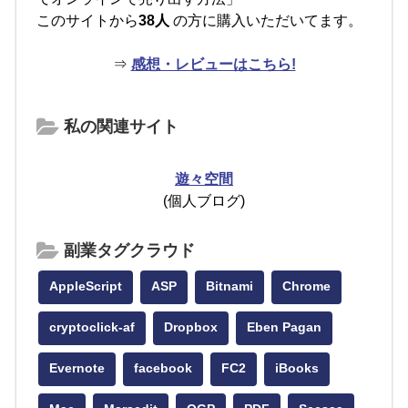
このサイトから
38人
の方に購入いただいてます。
⇒
感想・レビューはこちら!
私の関連サイト
遊々空間
(個人ブログ)
副業タグクラウド
AppleScript
ASP
Bitnami
Chrome
cryptoclick-af
Dropbox
Eben Pagan
Evernote
facebook
FC2
iBooks