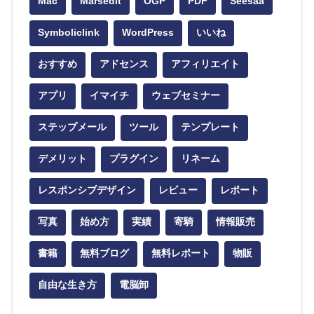
Mac
Marsedit
OGP
PDF
Seesaa
Symboliclink
WordPress
いいね
おすすめ
アドセンス
アフィリエイト
アプリ
イマイチ
ウェブセミナー
ステップメール
ツール
テンプレート
デメリット
プラグイン
リネーム
レスポンシブデザイン
レビュー
レポート
写真
始め方
実績
寄騎
情報販売
書籍
無料ブログ
無料レポート
物販
自由な生き方
電脳卸