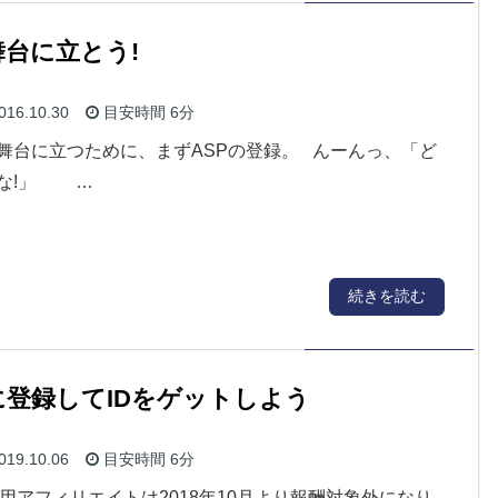
台に立とう!
016.10.30
目安時間
6分
舞台に立つために、まずASPの登録。 んーんっ、「ど
かな!」 …
続きを読む
に登録してIDをゲットしよう
019.10.06
目安時間
6分
アプリ用アフィリエイトは2018年10月より報酬対象外になり