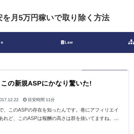
不安を月5万円稼いで取り除く方法
le
Law
 この新規ASPにかなり驚いた!
017.12.22
目安時間
11分
で、このASPの存在を知ったんです。巷にアフィリエイ
あれど、このASPは報酬の高さは群を抜いてますね。…