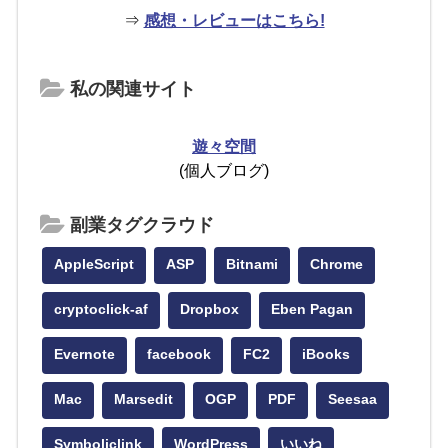
⇒
感想・レビューはこちら!
私の関連サイト
遊々空間
(個人ブログ)
副業タグクラウド
AppleScript
ASP
Bitnami
Chrome
cryptoclick-af
Dropbox
Eben Pagan
Evernote
facebook
FC2
iBooks
Mac
Marsedit
OGP
PDF
Seesaa
Symboliclink
WordPress
いいね