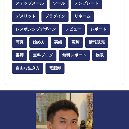
ステップメール
ツール
テンプレート
デメリット
プラグイン
リネーム
レスポンシブデザイン
レビュー
レポート
写真
始め方
実績
寄騎
情報販売
書籍
無料ブログ
無料レポート
物販
自由な生き方
電脳卸