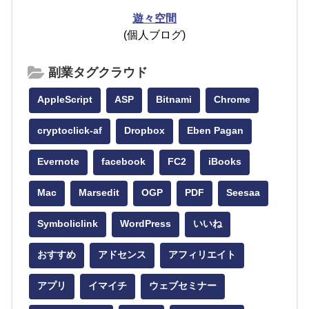
遊々空間
(個人ブログ)
副業タグクラウド
AppleScript
ASP
Bitnami
Chrome
cryptoclick-af
Dropbox
Eben Pagan
Evernote
facebook
FC2
iBooks
Mac
Marsedit
OGP
PDF
Seesaa
Symboliclink
WordPress
いいね
おすすめ
アドセンス
アフィリエイト
アプリ
イマイチ
ウェブセミナー